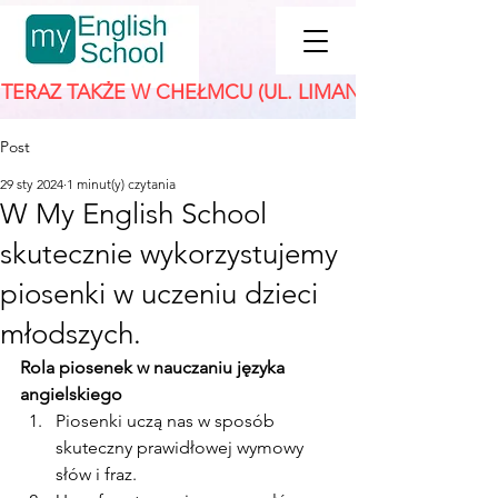
TERAZ TAKŻE W CHEŁMCU (UL. LIMANOWSKA 31) 🚀
Post
29 sty 2024
1 minut(y) czytania
W My English School
skutecznie wykorzystujemy
piosenki w uczeniu dzieci
młodszych.
Rola piosenek w nauczaniu języka 
angielskiego
Piosenki uczą nas w sposób 
skuteczny prawidłowej wymowy 
słów i fraz.