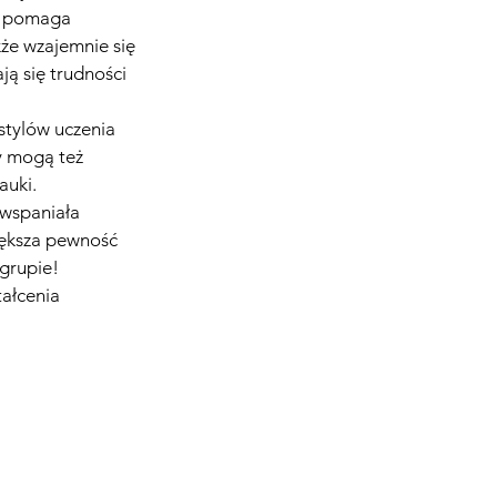
m pomaga 
że wzajemnie się 
ą się trudności 
tylów uczenia 
y mogą też 
auki.
 wspaniała 
iększa pewność 
 grupie!
ałcenia 