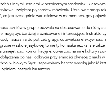
 zdań z innymi uczniami w bezpiecznym środowisku klasowy
ęzykowe i zwiększa płynność w mówieniu. Uczniowie mogą tak
co jest szczególnie wartościowe w momentach, gdy pojawiaj
ość uczniów w grupie pozwala na dostosowanie do różnych s
kcje mogą być bardziej zróżnicowane i interesujące. Instruktorz
tody nauczania do potrzeb grupy, co zwiększa efektywność n
rupie w szkole językowej to nie tylko nauka języka, ale także
a umiejętności komunikacyjne, otwartość na inne kultury i zw
dołączenia do nas i odkrycia przyjemności płynącej z nauki w
School w Nowym Sączu zapewniamy bardzo wysoką jakość kszt
 opiniami naszych kursantów.