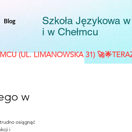
Szkoła Językowa 
Blog
i w Chełmcu
iego w
 trudno osiągnąć 
cji i 